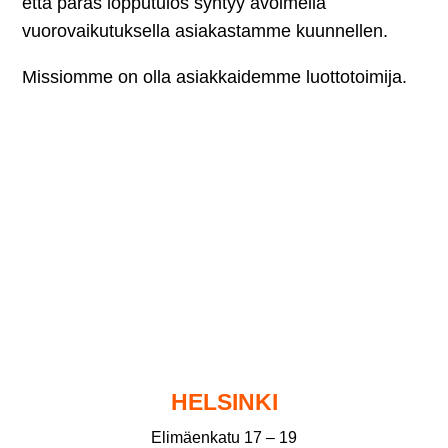
että paras lopputulos syntyy avoimella
vuorovaikutuksella asiakastamme kuunnellen.
Missiomme on olla asiakkaidemme luottotoimija.
HELSINKI
Elimäenkatu 17 – 19