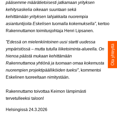
pääsemme määrätietoisesti jatkamaan yrityksen
kehitysaskelia oikeaan suuntaan sekä
kehittämään yrityksen lahjakkaita nuorempia
asiantuntijoita Eskelisen tuomalla kokemuksella”
, kertoo
Rakennuttamon toimitusjohtaja Henri Lipsanen.
”Edessä on mielenkiintoinen uusi startti uudessa
Ota yhteyttä
ympäristössä – mutta tutulla liiketoiminta-alueella. On
hienoa päästä mukaan kehittämään
Rakennuttamoa yhtiönä ja tuomaan omaa kokemusta
nuorempien projektipäälliköiden tueksi”
, kommentoi
Eskelinen tuoreeltaan nimitystään.
Rakennuttamo toivottaa Keimon lämpimästi
tervetulleeksi taloon!
Helsingissä 24.3.2026