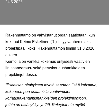
24.3.2026
Rakennuttamo on vahvistanut organisaatiotaan, kun
kokenut Keimo Eskelinen (RI) liittyy vanhemmaksi
projektipäälliköksi Rakennuttamon tiimiin 31.3.2026
alkaen.
Keimolla on vankka kokemus erityisesti vaativien
linjasaneeraus- sekä peruskorjaushankkeiden
projektinjohdossa.
”Eskelisen nimityksen myötä saadaan lisää kaivattua,
kokeneempaa osaamista vaativimpien
korjausrakentamishankkeiden projektinjohtoon,
joihin on riittänyt kysyntää. Rekrytoinnin myötä